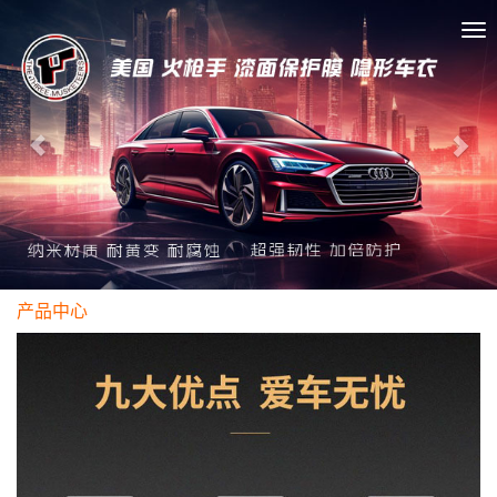
Previous
Nex
切
换
导
航
产品中心